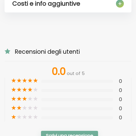
Costi e info aggiuntive
Recensioni degli utenti
0.0
out of 5
★
★
★
★
★
0
★
★
★
★
★
0
★
★
★
★
★
0
★
★
★
★
★
0
★
★
★
★
★
0
Scrivi una recensione