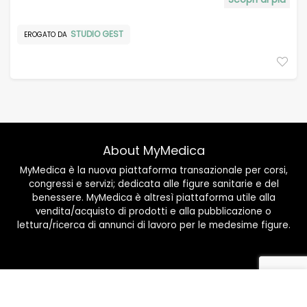
STUDIO GEST
EROGATO DA
About MyMedica
MyMedica è la nuova piattaforma transazionale per corsi,
congressi e servizi; dedicata alle figure sanitarie e del
benessere. MyMedica è altresì piattaforma utile alla
vendita/acquisto di prodotti e alla pubblicazione o
lettura/ricerca di annunci di lavoro per le medesime figure.
Naviga
Corsi