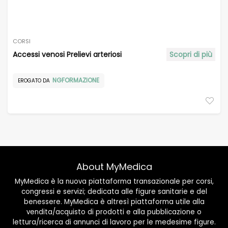
CORSI
Accessi venosi Prelievi arteriosi
Scopri di più
NGFORMAZIONE
EROGATO DA
About MyMedica
MyMedica è la nuova piattaforma transazionale per corsi,
congressi e servizi; dedicata alle figure sanitarie e del
benessere. MyMedica è altresì piattaforma utile alla
vendita/acquisto di prodotti e alla pubblicazione o
lettura/ricerca di annunci di lavoro per le medesime figure.