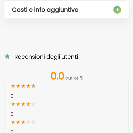
Costi e info aggiuntive
Recensioni degli utenti
0.0
out of 5
★
★
★
★
★
0
★
★
★
★
★
0
★
★
★
★
★
0