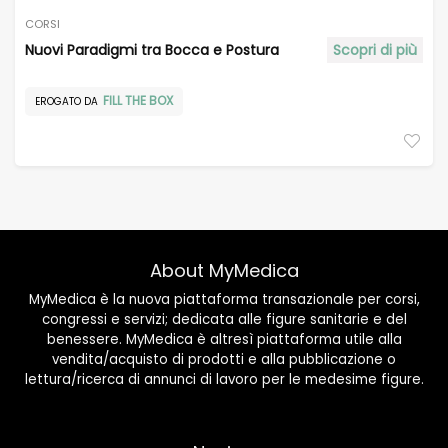
CORSI
Nuovi Paradigmi tra Bocca e Postura
Scopri di più
FILL THE BOX
EROGATO DA
About MyMedica
MyMedica è la nuova piattaforma transazionale per corsi,
congressi e servizi; dedicata alle figure sanitarie e del
benessere. MyMedica è altresì piattaforma utile alla
vendita/acquisto di prodotti e alla pubblicazione o
lettura/ricerca di annunci di lavoro per le medesime figure.