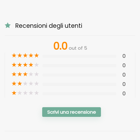
Recensioni degli utenti
0.0
out of 5
★
★
★
★
★
0
★
★
★
★
★
0
★
★
★
★
★
0
★
★
★
★
★
0
★
★
★
★
★
0
Scrivi una recensione