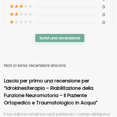
★
★
★
★
★
0
★
★
★
★
★
0
★
★
★
★
★
0
Scrivi una recensione
Non ci sono recensioni ancora.
Lascia per primo una recensione per
“Idrokinesiterapia – Riabilitazione della
Funzione Neuromotoria – Il Paziente
Ortopedico e Traumatologico in Acqua”
Il tuo indirizzo email non sarà pubblicato.
I campi obbligatori