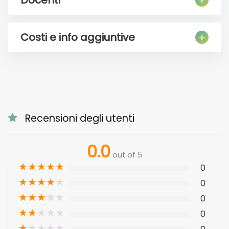
Docenti
Costi e info aggiuntive
Recensioni degli utenti
0.0
out of 5
★
★
★
★
★
0
★
★
★
★
★
0
★
★
★
★
★
0
★
★
★
★
★
0
★
★
★
★
★