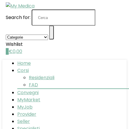
Search for:
Wishlist
0
€
0,00
Home
Corsi
Residenziali
FAD
Convegni
MyMarket
MyJob
Provider
Seller
Specialisti