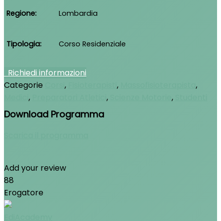
Regione
Lombardia
Tipologia
Corso Residenziale
Richiedi informazioni
Categorie
Corsi
,
Fisioterapisti
,
Massofisioterapista
,
Medici
,
Preparatori Atletici
,
Scienze Motorie
,
Studenti
Download Programma
Scarica il programma
Add your review
88
Erogatore
EdiAcademy