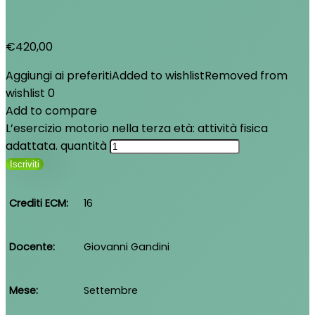
€
420,00
Aggiungi ai preferiti
Added to wishlist
Removed from
wishlist
0
Add to compare
L’esercizio motorio nella terza età: attività fisica
adattata. quantità
Iscriviti
Crediti ECM
16
Docente
Giovanni Gandini
Mese
Settembre