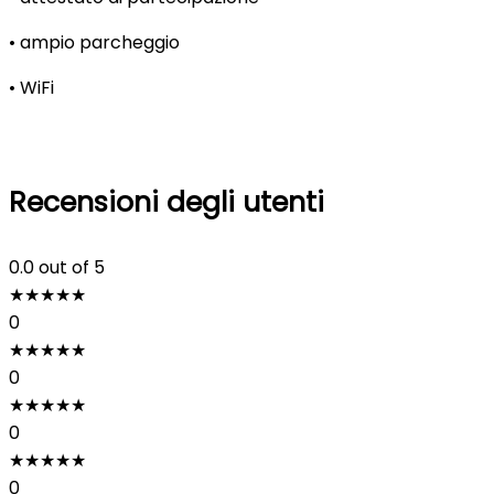
• ampio parcheggio
• WiFi
Recensioni degli utenti
0.0
out of 5
★
★
★
★
★
0
★
★
★
★
★
0
★
★
★
★
★
0
★
★
★
★
★
0