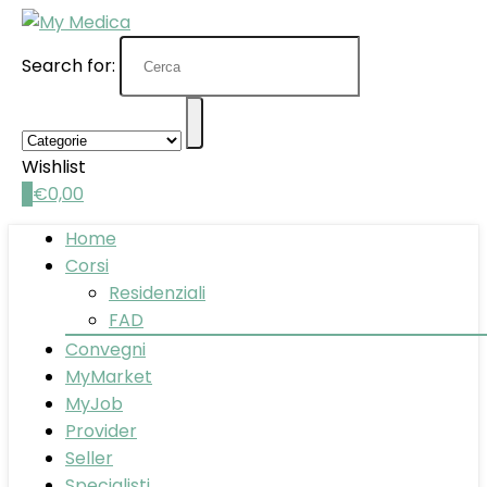
Search for:
Wishlist
0
€
0,00
Home
Corsi
Residenziali
FAD
Convegni
MyMarket
MyJob
Provider
Seller
Specialisti