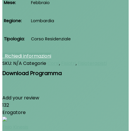
Mese
Febbraio
Regione
Lombardia
Tipologia
Corso Residenziale
Richiedi informazioni
SKU:
N/A
Categorie
Corsi
,
Fisiatri
,
Fisioterapisti
Download Programma
Add your review
132
Erogatore
Fisio Kinesis