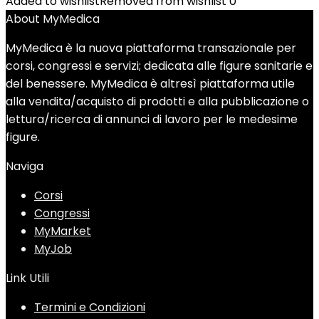
Added to wishlist
Removed from wishlist
0
About MyMedica
MyMedica è la nuova piattaforma transazionale per
corsi, congressi e servizi; dedicata alle figure sanitarie e
del benessere. MyMedica è altresì piattaforma utile
alla vendita/acquisto di prodotti e alla pubblicazione o
lettura/ricerca di annunci di lavoro per le medesime
figure.
Naviga
Corsi
Congressi
MyMarket
MyJob
Link Utili
Termini e Condizioni