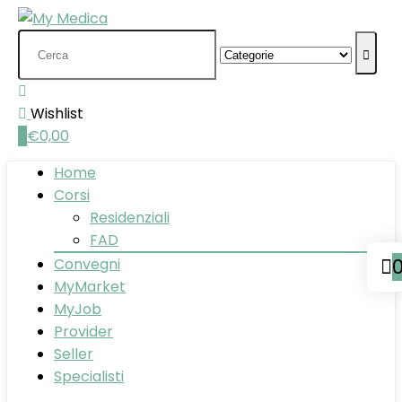
Search
for:
Wishlist
0
€
0,00
Home
Corsi
Residenziali
FAD
Convegni
MyMarket
MyJob
Provider
Seller
Specialisti