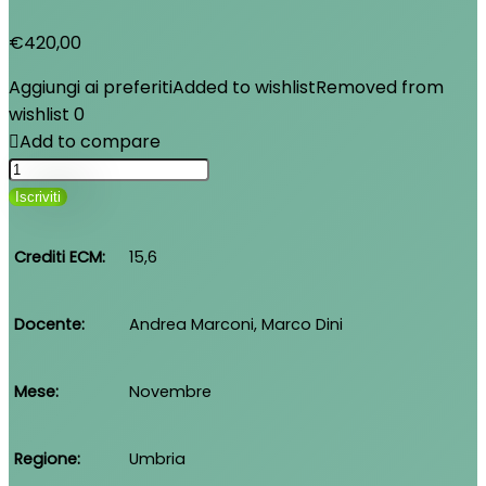
€
420,00
Aggiungi ai preferiti
Added to wishlist
Removed from
wishlist
0
Add to compare
Nuovi
Paradigmi
Iscriviti
tra
Bocca
Crediti ECM
15,6
e
Postura
Docente
Andrea Marconi, Marco Dini
quantità
Mese
Novembre
Regione
Umbria