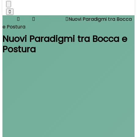
Home
Corsi
Fisioterapisti
Nuovi Paradigmi tra Bocca
e Postura
Nuovi Paradigmi tra Bocca e
Postura