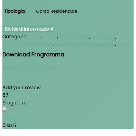
Tipologia
Corso Residenziale
Richiedi informazioni
Categorie
Corsi
,
Fisiatri
,
Fisioterapisti
,
Osteopati
,
Pediatri
,
Reumatologi
,
Terapista Occupazionale
,
TNPEE
Download Programma
Scarica il programma
Add your review
67
Erogatore
Fill the box
0
su 5