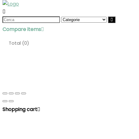
Search
for:
Compare items
Total (
0
)
Shopping cart