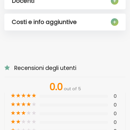
Docenti
Costi e info aggiuntive
Recensioni degli utenti
0.0
out of 5
★
★
★
★
★
0
★
★
★
★
★
0
★
★
★
★
★
0
★
★
★
★
★
0