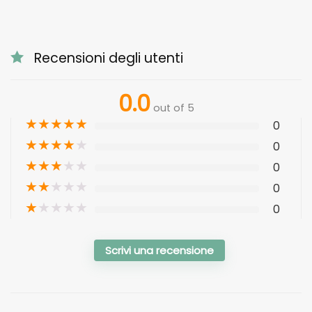
Recensioni degli utenti
0.0
out of 5
★
★
★
★
★
0
★
★
★
★
★
0
★
★
★
★
★
0
★
★
★
★
★
0
★
★
★
★
★
0
Scrivi una recensione