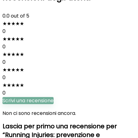
0.0
out of 5
★
★
★
★
★
0
★
★
★
★
★
0
★
★
★
★
★
0
★
★
★
★
★
0
★
★
★
★
★
0
Scrivi una recensione
Non ci sono recensioni ancora.
Lascia per primo una recensione per
“Running Injuries: prevenzione e