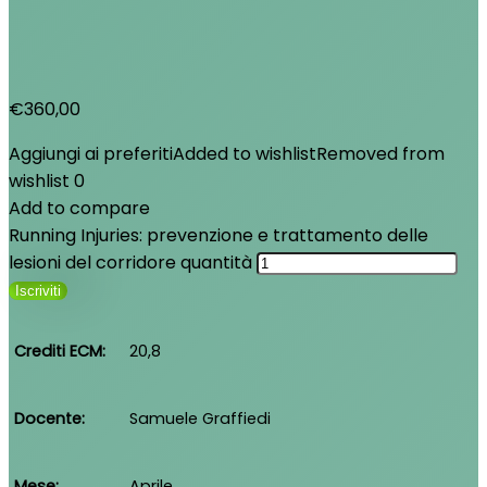
€
360,00
Aggiungi ai preferiti
Added to wishlist
Removed from
wishlist
0
Add to compare
Running Injuries: prevenzione e trattamento delle
lesioni del corridore quantità
Iscriviti
Crediti ECM
20,8
Docente
Samuele Graffiedi
Mese
Aprile