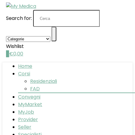
Search for:
Wishlist
0
€
0,00
Home
Corsi
Residenziali
FAD
Convegni
MyMarket
MyJob
Provider
Seller
Specialisti