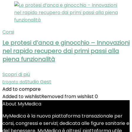
Corsi
Le protesi d’anca e ginocchio – Innovazioni
nel rapido recupero dai primi passi alla
piena funzionalità
Scopri di più
Studio Gest
Erogato da
Add to compare
Added to wishlist
Removed from wishlist
0
About MyMedica
MyMedica è la nuova piattaforma transazionale per
corsi, congressi e servizi; dedicata alle figure sanitarie e
del benessere. MyMedica è altresì piattaforma utile