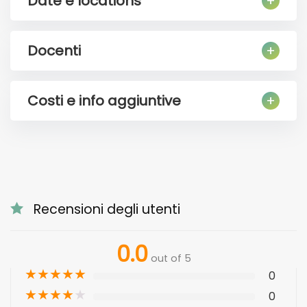
Date e locations
Docenti
Costi e info aggiuntive
Recensioni degli utenti
0.0
out of 5
★
★
★
★
★
0
★
★
★
★
★
0