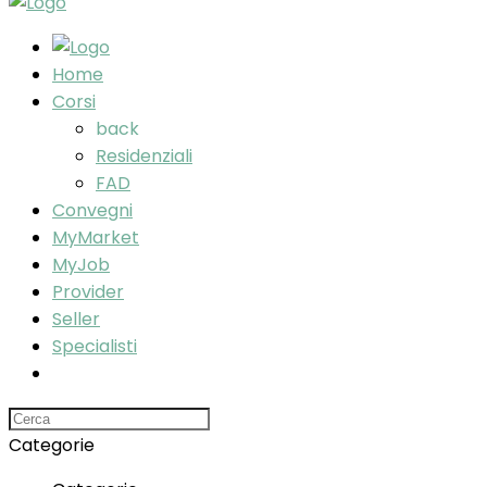
Home
Corsi
back
Residenziali
FAD
Convegni
MyMarket
MyJob
Provider
Seller
Specialisti
Search
for:
Categorie