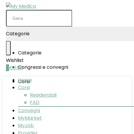
Search
for:
Categorie
Categorie
Wishlist
Congressi e convegni
0
€
0,00
Home
Corsi
Corsi
Residenziali
FAD
Convegni
MyMarket
MyJob
Provider