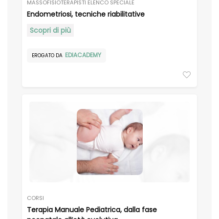
MASSOFISIOTERAPISTI ELENCO SPECIALE
Endometriosi, tecniche riabilitative
Scopri di più
EDIACADEMY
EROGATO DA
ezzo
ezzo
n
x
CORSI
Terapia Manuale Pediatrica, dalla fase