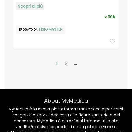
Scopri di più
50%
FISIO MASTER
EROGATO DA
1
2
→
About MyMedica
MyMedica è la nuova piattaforma transazionale per corsi,
congressi e servizi; dedicata alle figure sanitarie e del
benessere. MyMedica è altresì piattaforma utile alla
vendita/acquisto di prodotti e alla pubblicazione o