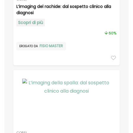
L’imaging del rachide: dal sospetto clinico alla
diagnosi
Scopri di più
ezzo
ezzo
60%
n
x
FISIO MASTER
EROGATO DA
CORSI