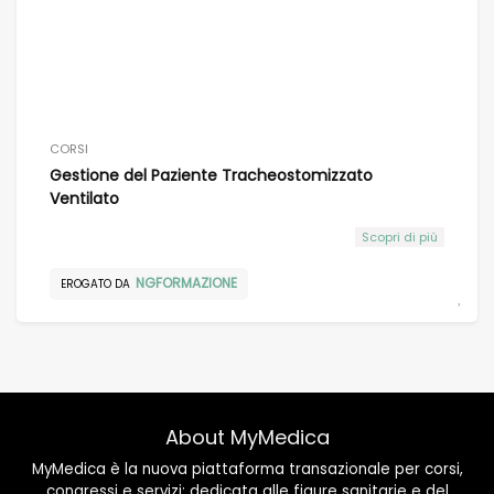
CORSI
Gestione del Paziente Tracheostomizzato
Ventilato
Scopri di più
NGFORMAZIONE
EROGATO DA
About MyMedica
MyMedica è la nuova piattaforma transazionale per corsi,
congressi e servizi; dedicata alle figure sanitarie e del