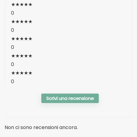
★
★
★
★
★
0
★
★
★
★
★
0
★
★
★
★
★
0
★
★
★
★
★
0
★
★
★
★
★
0
Scrivi una recensione
Non ci sono recensioni ancora.