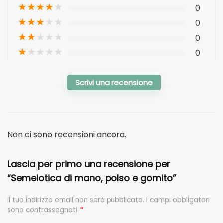
★
★
★
★
★
0
★
★
★
★
★
0
★
★
★
★
★
0
★
★
★
★
★
0
Scrivi una recensione
Non ci sono recensioni ancora.
Lascia per primo una recensione per
“Semeiotica di mano, polso e gomito”
Il tuo indirizzo email non sarà pubblicato.
I campi obbligatori
sono contrassegnati
*