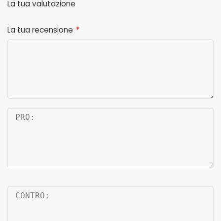
La tua valutazione
1
2
3
4
5
La tua recensione
*