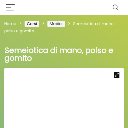
Home
Corsi
Medici
Semeiotica di mano,
polso e gomito
Semeiotica di mano, polso e
gomito